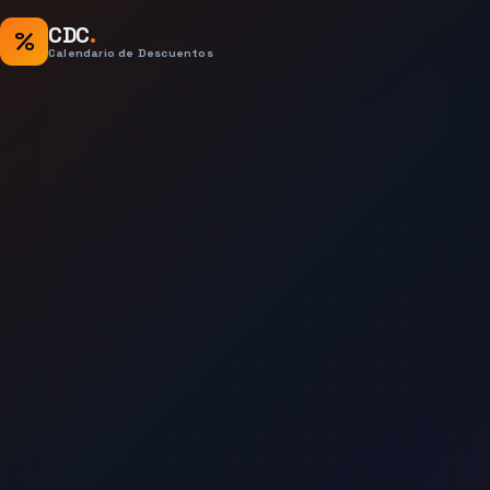
CDC
.
%
Calendario de Descuentos