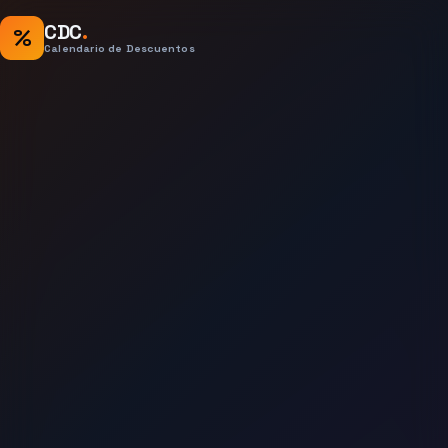
CDC
.
%
Calendario de Descuentos