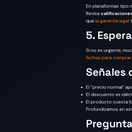
En plataformas tipo 
Revisa
calificacione
que
la garantía legal
t
5. Espera
Si no es urgente, mu
fechas para comprar
Señales 
El “precio normal” a
El descuento es idént
El producto cuesta l
Profundizamos en es
Pregunta