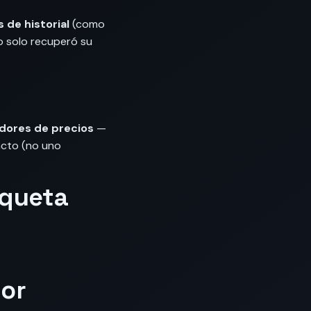
 de historial
(como
o solo recuperó su
ores de precios
—
acto (no uno
tiqueta
dor