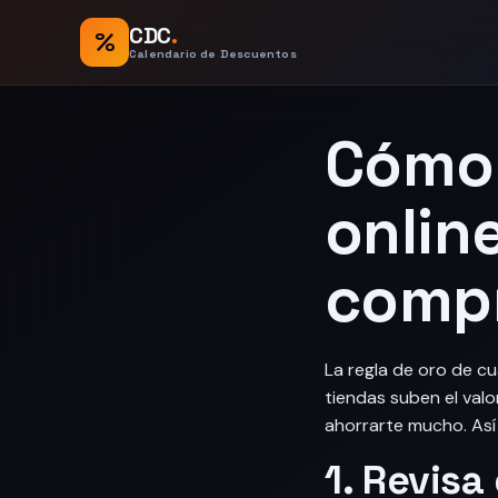
CDC
.
%
Calendario de Descuentos
Cómo 
onlin
comp
La regla de oro de cu
tiendas suben el val
ahorrarte mucho. Así 
1. Revisa