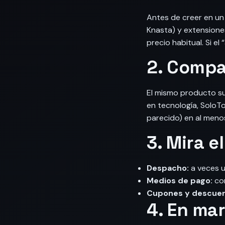
Antes de creer en un
Knasta) y extensione
precio habitual. Si e
2. Compa
El mismo producto sue
en tecnología, SoloT
parecido) en al menos
3. Mira e
Despacho:
a veces u
Medios de pago:
com
Cupones y descuen
4. En ma