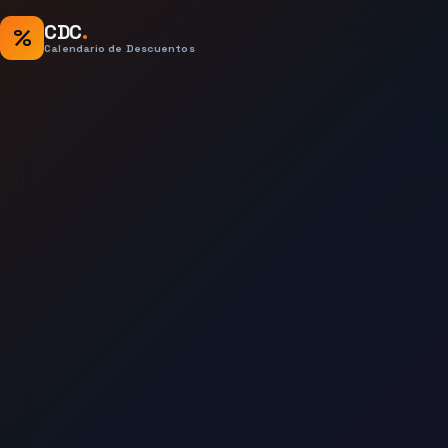
CDC
.
%
Calendario de Descuentos