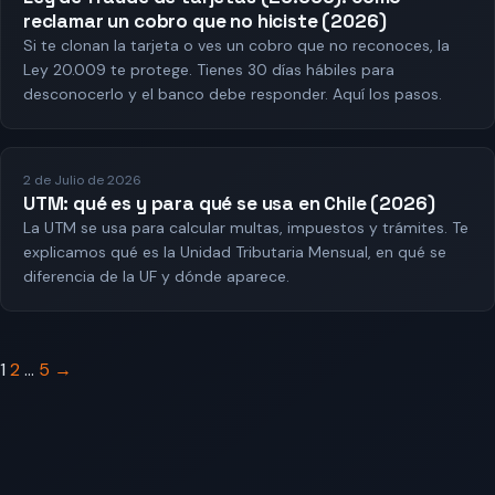
reclamar un cobro que no hiciste (2026)
Si te clonan la tarjeta o ves un cobro que no reconoces, la
Ley 20.009 te protege. Tienes 30 días hábiles para
desconocerlo y el banco debe responder. Aquí los pasos.
2 de Julio de 2026
UTM: qué es y para qué se usa en Chile (2026)
La UTM se usa para calcular multas, impuestos y trámites. Te
explicamos qué es la Unidad Tributaria Mensual, en qué se
diferencia de la UF y dónde aparece.
Paginación
1
2
…
5
→
de
entradas