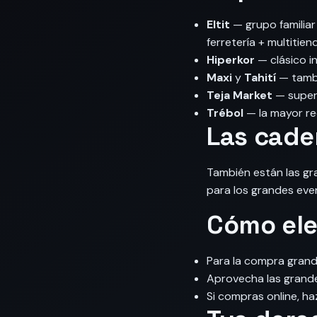
Eltit
— grupo familiar
ferretería + multitien
Hiperkor
— clásico i
Maxi
y
Tahití
— tambi
Teja Market
— super
Trébol
— la mayor red
Las cade
También están las gra
para los grandes eve
Cómo ele
Para la compra grande
Aprovecha las grande
Si compras online, ha