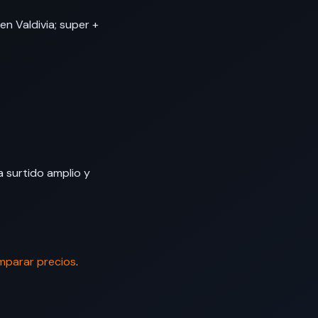
en Valdivia; super +
a surtido amplio y
parar precios
.