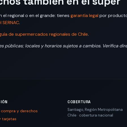
chos también en el súper
n el regional o en el grande: tienes
garantía legal
por producto
el SERNAC
.
guía de supermercados regionales de Chile
.
s públicas; locales y horarios sujetos a cambios. Verifica dire
CIÓN
COBERTURA
Santiago
,
Región Metropolitana
e compra y derechos
Chile
· cobertura nacional
 tarjetas