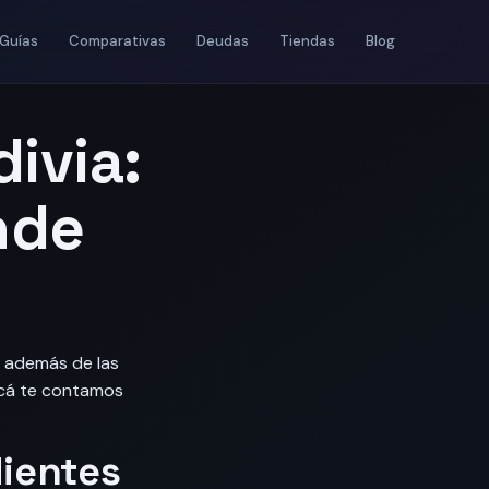
Guías
Comparativas
Deudas
Tiendas
Blog
ivia:
nde
: además de las
Acá te contamos
ientes