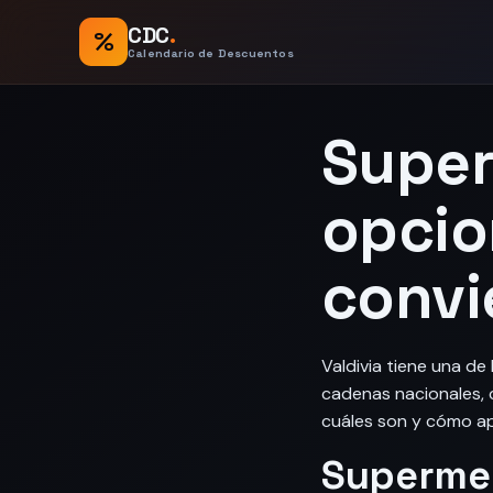
CDC
.
%
Calendario de Descuentos
Super
opcio
convi
Valdivia tiene una de
cadenas nacionales, 
cuáles son y cómo a
Supermer