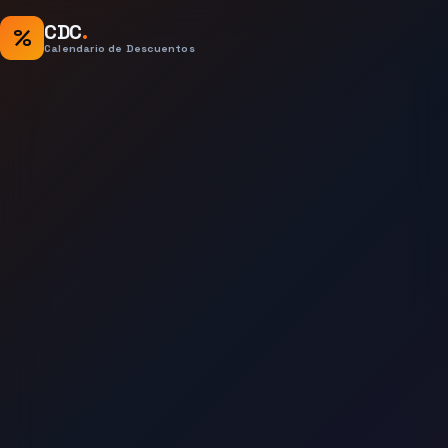
CDC
.
%
Calendario de Descuentos