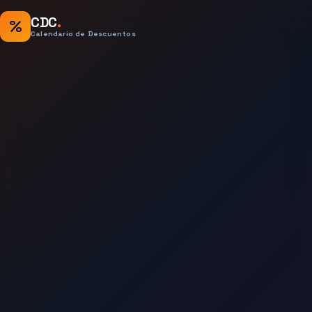
CDC
.
%
Calendario de Descuentos