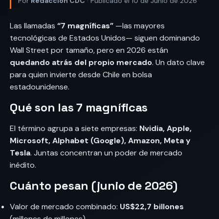
Por
Redacción CDC
· Publicado el 10 de Junio de 2026
Las llamadas
“7 magníficas”
—las mayores
tecnológicas de Estados Unidos— siguen dominando
Wall Street por tamaño, pero en 2026 están
quedando atrás del propio mercado
. Un dato clave
para quien invierte desde Chile en bolsa
estadounidense.
Qué son las 7 magníficas
El término agrupa a siete empresas:
Nvidia, Apple,
Microsoft, Alphabet (Google), Amazon, Meta y
Tesla
. Juntas concentran un poder de mercado
inédito.
Cuánto pesan (junio de 2026)
Valor de mercado combinado:
US$22,7 billones
(millones de millones).