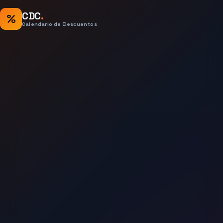
CDC
.
%
Calendario de Descuentos