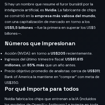
Si hay un nombre que resume el furor bursátil por la
inteligencia artificial, es
Nvidia
. La fabricante de chips
se convirtió en la
empresa más valiosa del mundo
,
con una capitalización de mercado en torno a los
US$5,5 billones
—fue la primera en superar los US$5
billones—.
Números que impresionan
Acción (NVDA): en torno a
US$205
recientemente.
Ingresos del último trimestre fiscal:
US$81.615
millones
, un
85% más
que un año antes.
Precio objetivo promedio de analistas: cerca de
US$311
;
Bank of America la mantiene en “comprar” con meta de
US$350.
Por qué importa para todos
Nvidia fabrica los chips que entrenan a la IA (incluidos
los modelos de OpenAI y Anthropic) e invierte en toda