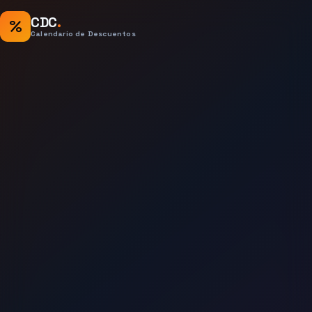
CDC
.
%
Calendario de Descuentos