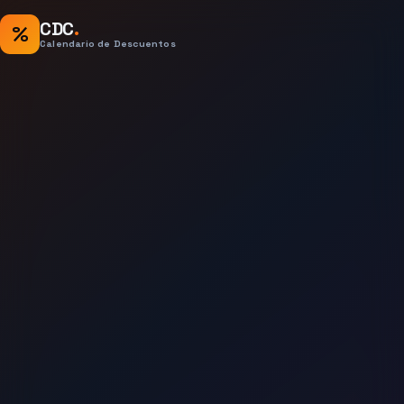
CDC
.
%
Calendario de Descuentos