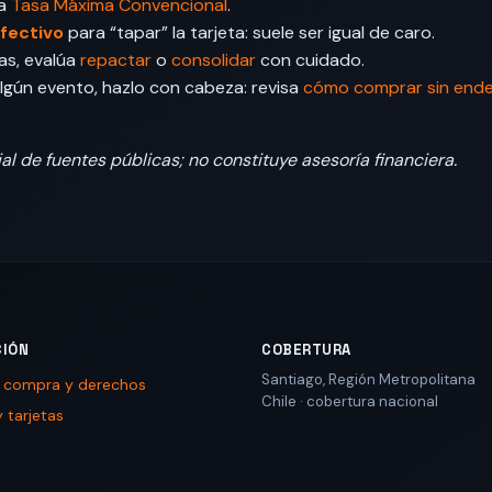
la
Tasa Máxima Convencional
.
fectivo
para “tapar” la tarjeta: suele ser igual de caro.
as, evalúa
repactar
o
consolidar
con cuidado.
algún evento, hazlo con cabeza: revisa
cómo comprar sin end
al de fuentes públicas; no constituye asesoría financiera.
CIÓN
COBERTURA
Santiago
,
Región Metropolitana
e compra y derechos
Chile
· cobertura nacional
 tarjetas