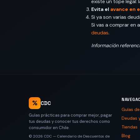
existe un tope legal: 
Evita el
avance en e
Si ya son varias deud
Si vas a comprar en 
deudas
.
Información referenci
NAVEGA
%
CDC
Guías d
Guías prácticas para comprar mejor, pagar
Deudas y
tus deudas y conocer tus derechos como
Tiendas
consumidor en Chile.
Blog
© 2026
CDC — Calendario de Descuentos de