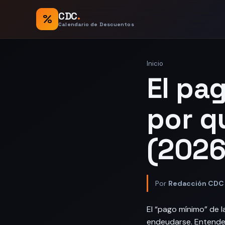
CDC
.
%
Calendario de Descuentos
Inicio
El pag
por q
(2026
Por
Redacción CDC
El “pago mínimo” de 
endeudarse. Entende