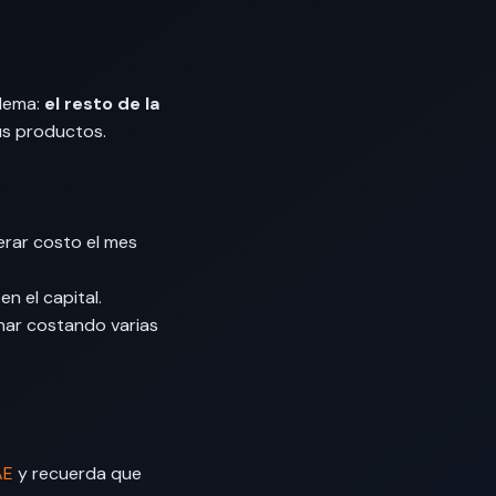
blema:
el resto de la
us productos.
erar costo el mes
n el capital.
ar costando varias
AE
y recuerda que