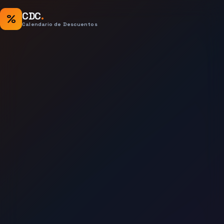
CDC
.
%
Calendario de Descuentos