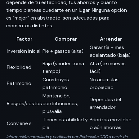
depende de tu estabilidad, tus ahorros y cuánto
tiempo planeas quedarte en un lugar. Ninguna opción
es “mejor” en abstracto: son adecuadas para
momentos distintos.
Factor
Comprar
Arrendar
Garantía + mes
Inversión inicial
Pie + gastos (alta)
adelantado (baja)
Baja (vender toma
Alta (te mueves
Flexibilidad
tiempo)
fácil)
Construyes
No acumulas
Patrimonio
patrimonio
propiedad
Mantención,
Dependes del
Riesgos/costos
contribuciones,
arrendador
plusvalía
Tienes estabilidad y
Priorizas movilidad
Conviene si
pie
o aún ahorras
Información compilada y verificada por Redacción CDC a partir de