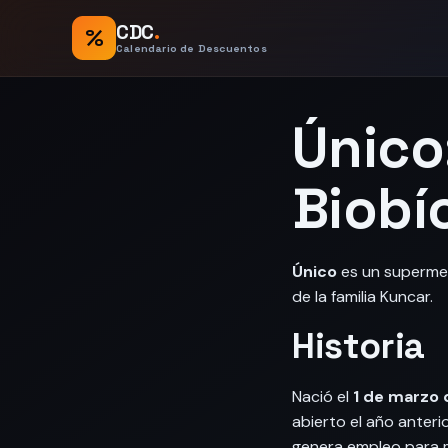
CDC
.
%
Calendario de Descuentos
Único
Biobí
Único
es un superm
de la familia Kuncar.
Historia
Nació el
1 de marzo 
abierto el año anteri
genera empleo para 