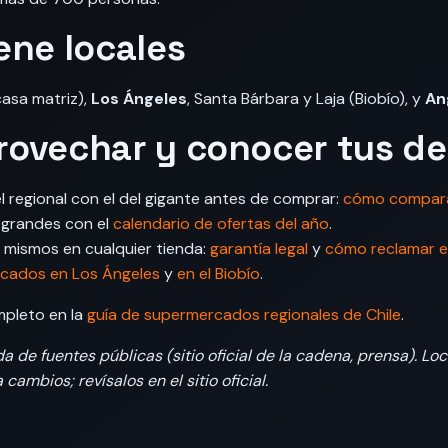
ene locales
asa matriz),
Los Ángeles
, Santa Bárbara y Laja (Biobío), y
An
ovechar y conocer tus d
l regional con el del gigante antes de comprar:
cómo comparar
s grandes con el
calendario de ofertas del año
.
 mismos en cualquier tienda:
garantía legal
y
cómo reclamar e
cados en Los Ángeles
y
en el Biobío
.
mpleto en la
guía de supermercados regionales de Chile
.
 de fuentes públicas (sitio oficial de la cadena, prensa). Loc
cambios; revísalos en el sitio oficial.