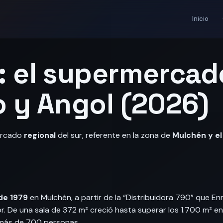
Inicio
: el supermercad
o y Angol (2026)
ercado
regional
del sur, referente en la zona de
Mulchén y el
de 1979
en Mulchén, a partir de la “Distribuidora 790” que En
or. De una sala de 372 m² creció hasta superar los 1.700 m² en 
más de 700 personas.