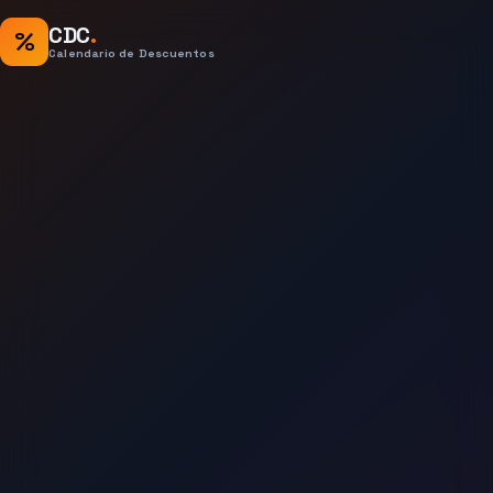
CDC
.
%
Calendario de Descuentos