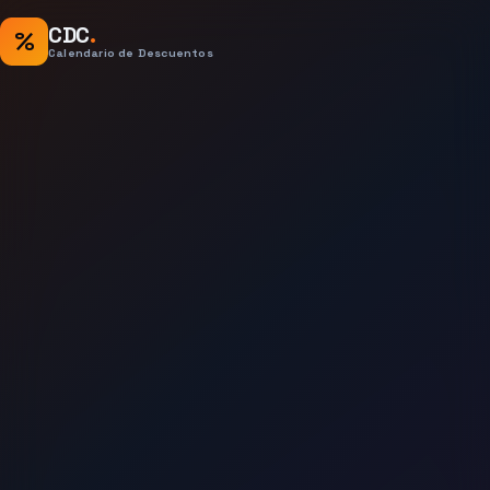
CDC
.
%
Calendario de Descuentos