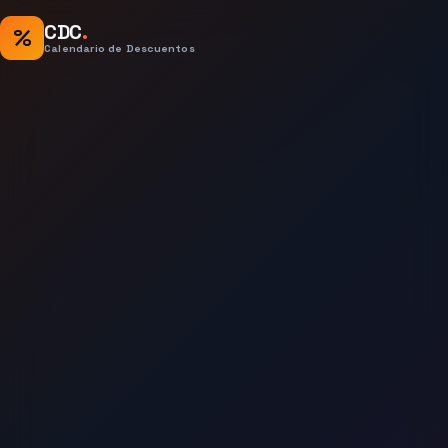
CDC
.
%
Calendario de Descuentos