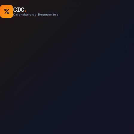
CDC
.
%
Calendario de Descuentos