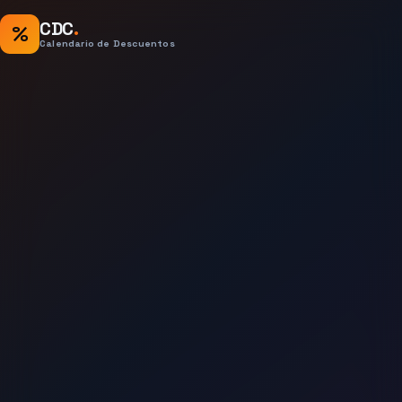
CDC
.
%
Calendario de Descuentos