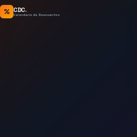
CDC
.
%
Calendario de Descuentos