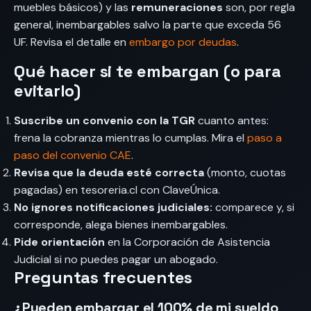
muebles básicos) y las
remuneraciones
son, por regla
general, inembargables salvo la parte que exceda 56
UF. Revisa el detalle en
embargo por deudas
.
Qué hacer si te embargan (o para
evitarlo)
Suscribe un convenio con la TGR
cuanto antes:
frena la cobranza mientras lo cumplas. Mira el
paso a
paso del convenio CAE
.
Revisa que la deuda esté correcta
(monto, cuotas
pagadas) en tesoreria.cl con ClaveÚnica.
No ignores notificaciones judiciales:
comparece y, si
corresponde, alega bienes inembargables.
Pide orientación
en la Corporación de Asistencia
Judicial si no puedes pagar un abogado.
Preguntas frecuentes
¿Pueden embargar el 100% de mi sueldo