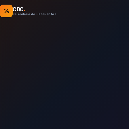
CDC
.
%
Calendario de Descuentos