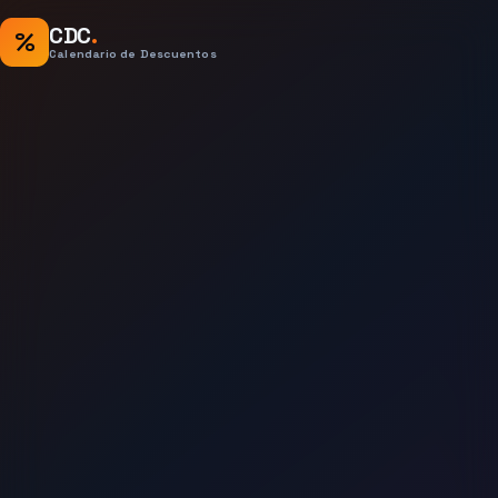
CDC
.
%
Calendario de Descuentos