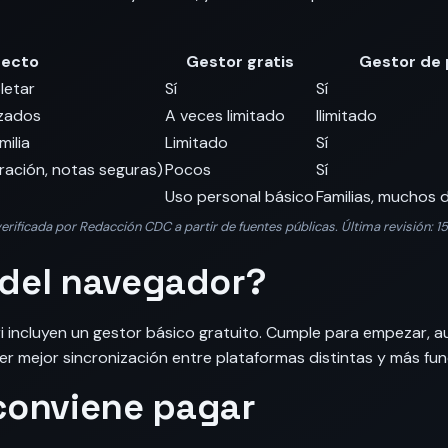
ecto
Gestor gratis
Gestor de
letar
Sí
Sí
izados
A veces limitado
Ilimitado
milia
Limitado
Sí
ltración, notas seguras)
Pocos
Sí
Uso personal básico
Familias, muchos d
rificada por Redacción CDC a partir de fuentes públicas. Última revisión: 1
l del navegador?
i incluyen un gestor básico gratuito. Cumple para empezar, 
er mejor sincronización entre plataformas distintas y más fun
conviene pagar