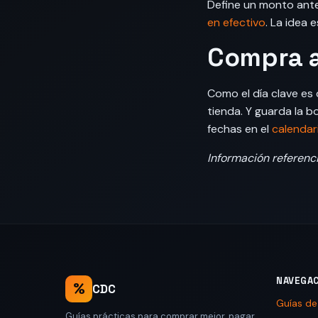
Define un monto antes
en efectivo
. La idea 
Compra 
Como el día clave es
tienda. Y guarda la b
fechas en el
calendar
Información referenci
NAVEGA
%
CDC
Guías d
Guías prácticas para comprar mejor, pagar