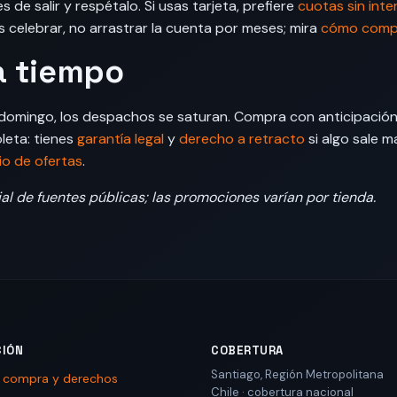
 de salir y respétalo. Si usas tarjeta, prefiere
cuotas sin inte
es celebrar, no arrastrar la cuenta por meses; mira
cómo compr
a tiempo
 domingo, los despachos se saturan. Compra con anticipación 
oleta: tienes
garantía legal
y
derecho a retracto
si algo sale m
io de ofertas
.
al de fuentes públicas; las promociones varían por tienda.
CIÓN
COBERTURA
Santiago
,
Región Metropolitana
e compra y derechos
Chile
· cobertura nacional