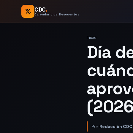
CDC
.
%
Calendario de Descuentos
Inicio
Día de
cuánd
aprov
(2026
Por
Redacción CDC